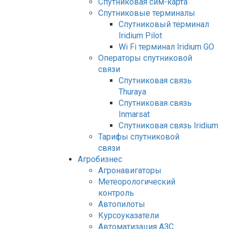
Спутниковая сим-карта
Спутниковые терминалы
Спутниковый терминал
Iridium Pilot
Wi Fi терминал Iridium GO
Операторы спутниковой
связи
Спутниковая связь
Thuraya
Спутниковая связь
Inmarsat
Спутниковая связь Iridium
Тарифы спутниковой
связи
Агробизнес
Агронавигаторы
Метеорологический
контроль
Автопилоты
Курсоуказатели
Автоматизация АЗС