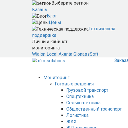
Выберите регион:
Казань
Блог
Цены
Техническая
поддержка
Личный кабинет
мониторинга
Wialon Local
Axenta
GlonassSoft
Заказ
Мониторинг
Готовые решения
Грузовой транспорт
Спецтехника
Сельхозтехника
Общественный транспорт
Логистика
ЖКХ
ЖД транспорт