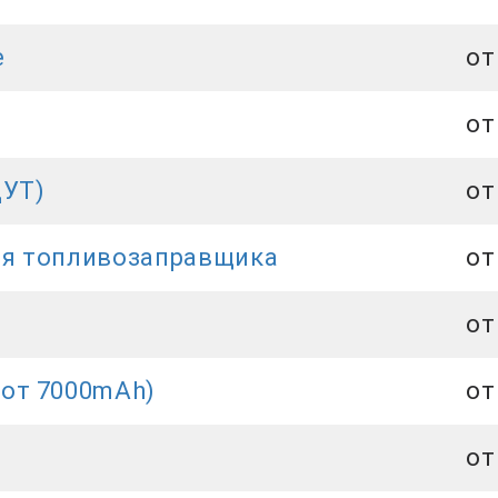
е
от
от
ДУТ)
от
ля топливозаправщика
от
от
от 7000mAh)
от
от