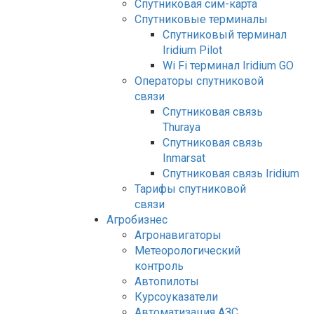
Спутниковая сим-карта
Спутниковые терминалы
Спутниковый терминал
Iridium Pilot
Wi Fi терминал Iridium GO
Операторы спутниковой
связи
Спутниковая связь
Thuraya
Спутниковая связь
Inmarsat
Спутниковая связь Iridium
Тарифы спутниковой
связи
Агробизнес
Агронавигаторы
Метеорологический
контроль
Автопилоты
Курсоуказатели
Автоматизация АЗС