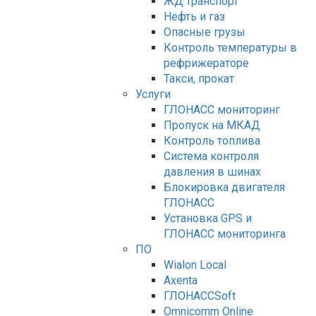
ЖД транспорт
Нефть и газ
Опасные грузы
Контроль температуры в
рефрижераторе
Такси, прокат
Услуги
ГЛОНАСС мониторинг
Пропуск на МКАД
Контроль топлива
Система контроля
давления в шинах
Блокировка двигателя
ГЛОНАСС
Установка GPS и
ГЛОНАСС мониторинга
ПО
Wialon Local
Axenta
ГЛОНАССSoft
Оmnicomm Оnline